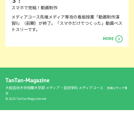
３！
スマホで完結！動画制作
メディアコース先端メディア専攻の看板授業「動画制作演
習Ⅱ」（前期）が終了。「スマホだけでつくった」動画ベス
トスリーです。
MORE
TanTan-Magazine
⼤阪芸術⼤学短期⼤学部 メディア・芸術学科 メディアコース
先端メディア専
攻
© 2025 TanTan-Magazine.net